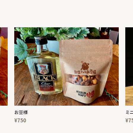
お豆様
ミ
¥750
¥7