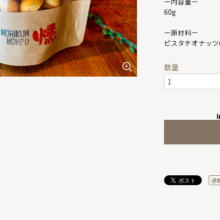
ー内容量ー
60g
ー原材料ー
ピスタチオナッツ
数量
I
通